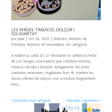
LES VERGES: TRADICIÓ, DOLÇOR I
SOLIDARITAT
por
pilar
|
Oct 20, 2025
|
Notícies
,
Notícies de
Primària
,
Notícies de Secundària
,
Sin categoría
A Mallorca, cada 20 i 21 d’octubre se celebra la festa
de Les Verges, una tradició que combina història,
música i els típics bunyols. Antigament, els joves
cantaven serenates i regalaven flors 🌹, mentre les
dones oferien els dolços com a mostra d’agraïment.
Avui,...
« Entradas más antiguas
Entradas siguientes »