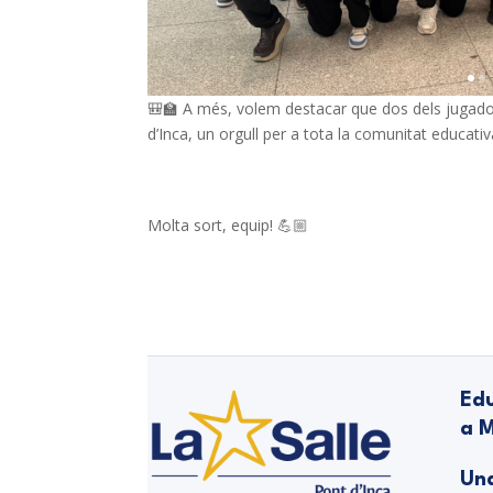
🎒🏫 A més, volem destacar que dos dels jugador
d’Inca, un orgull per a tota la comunitat educativ
Molta sort, equip! 💪🏼
Edu
a M
Una