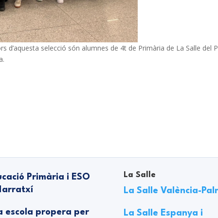
s d’aquesta selecció són alumnes de 4t de Primària de La Salle del 
a.
La Salle
cació Primària i ESO
arratxí
La Salle València-Pa
 escola propera per
La Salle Espanya i